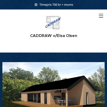
Timepris 700 kr + moms
CADDRAW v/Elsa Olsen