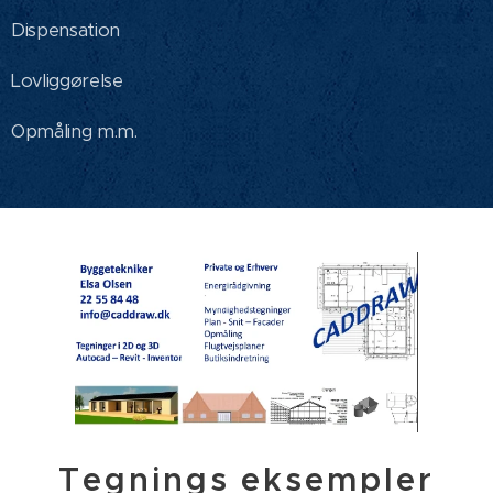
Dispensation
Lovliggørelse
Opmåling m.m.
Tegnings eksempler